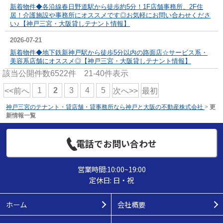
新着物件◆各沿線春日野道駅から徒歩約5分！1F店舗事務所、2F住
居！介護施設や事務所にオススメです◎お気軽にお問い合わせくださ
い♪【神戸三宮・大阪貸しテナント情報】
2026-07-21
新着物件◆地下鉄新神戸駅から徒歩5分以内の路面店☆サービス系・
美容系店舗にオススメ◎【神戸三宮・大阪貸しテナント情報】
該当公開件数
6522
件
21-40
件表示
1
2
3
4
5
<<前へ
次へ>>
最初
神戸三宮のテナント・貸店舗・貸事務所なら神戸と大阪の不動産株式会社
>
更
新情報一覧
電話でお問い合わせ
営業時間:10:00~19:00
定休日: 日・祝
ホーム
会社概要