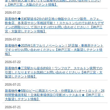
多く物件前人通り多いです◎業種等お気軽にお問い合わせください
♪【神戸三宮・大阪のテナント情報】
2026-07-22
新着物件◆元町駅徒歩2分の好立地☆物販やスイーツ販売、カフェ、
飲食店、各美容サロン等相談可能！！スケルトンなのでお好きなデザ
インの間取りにして頂けます♪ぜひお問い合わせください！【神戸三
宮・大阪貸しテナント情報】
2026-07-22
新着物件◆2025年1月フルリノベーション！1F店舗・事務所テナント
です☆ぜひお問い合わせください♪【神戸三宮・大阪貸しテナント情
報】
2026-07-22
新着物件◆三宮駅から徒歩約6分！ワンフロア、スケルトン状態での
引渡しとなります☆お気軽にお問い合わせください♪【神戸三宮・大
阪貸しテナント情報】
2026-07-21
新着物件◆5階ロビーに商談スペース・分煙室あり♪オートロック・24
時間警備員常駐！立体駐車場併設◎宅配ボックスあり★【神戸三宮・
大阪貸しテナント情報】
2026-07-21