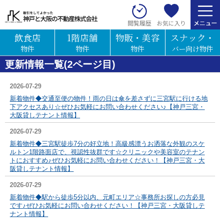
お気に入り
閲覧履歴
飲食店
1階店舗
物販・美容
スナック・
物件
物件
物件
バー向け物件
更新情報一覧(2ページ目)
2026-07-29
新着物件◆交通至便の物件！雨の日は傘を差さずに三宮駅に行ける地
下アクセスあり☆ぜひお気軽にお問い合わせください♪【神戸三宮・
大阪貸しテナント情報】
2026-07-29
新着物件◆三宮駅徒歩7分の好立地！高級感漂うお洒落な外観のスケ
ルトン1階路面店で、視認性抜群です☆クリニックや美容室のテナン
トにおすすめ♪ぜひお気軽にお問い合わせください！【神戸三宮・大
阪貸しテナント情報】
2026-07-29
新着物件◆駅から徒歩5分以内、元町エリア☆事務所お探しの方必見
です♪ぜひお気軽にお問い合わせください！【神戸三宮・大阪貸しテ
ナント情報】