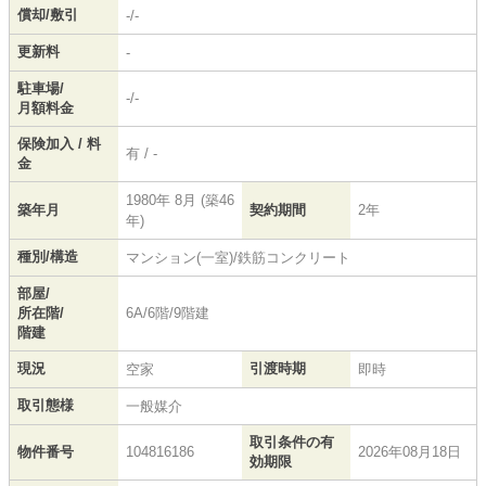
償却/敷引
-/-
更新料
-
駐車場/
-/-
月額料金
保険加入 / 料
有 / -
金
1980年 8月 (築46
築年月
契約期間
2年
年)
種別/構造
マンション(一室)/鉄筋コンクリート
部屋/
所在階/
6A/6階/9階建
階建
現況
引渡時期
空家
即時
取引態様
一般媒介
取引条件の有
物件番号
104816186
2026年08月18日
効期限