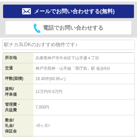
メールでお問い合わせする(無料)
電話でお問い合わせする
駅チカ3LDKのおすすめ物件です♪
所在地
兵庫県
神戸市中央区
下山手通
４丁目
交通
神戸市西神・山手線
「
県庁前
」駅 徒歩6分
坪数(面積)
18.40坪(60.85㎡)
賃料/
11万円/0.6万円
坪単価
管理費・
7,000円
共益費
敷金/
礼金/
-/0ヶ月/-
保証金