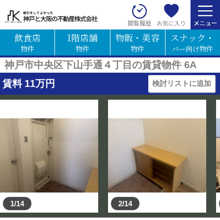
お気に入り
閲覧履歴
飲食店
1階店舗
物販・美容
スナック・
物件
物件
物件
バー向け物件
神戸市中央区下山手通４丁目の賃貸物件 6A
賃料
11
万円
検討リストに追加
1/14
2/14