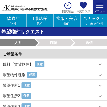
お気に入り
閲覧履歴
飲食店
1階店舗
物販・美容
スナック・
物件
物件
物件
バー向け物件
希望物件リクエスト
入力
確認
送信
ご希望条件
賃料【賃貸物件】
任意
希望物件種別
任意
希望住所1
任意
希望住所2
任意
希望住所3
任意