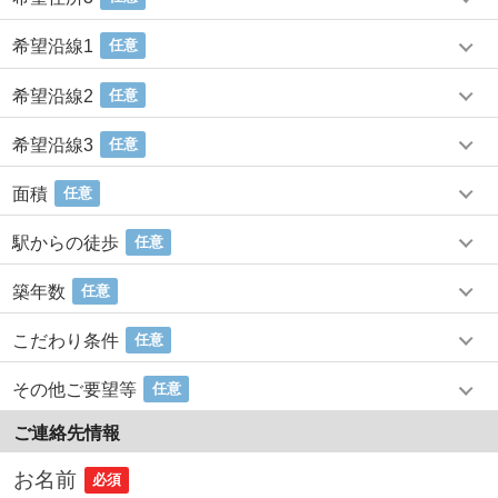
希望沿線1
任意
希望沿線2
任意
希望沿線3
任意
面積
任意
駅からの徒歩
任意
築年数
任意
こだわり条件
任意
その他ご要望等
任意
ご連絡先情報
お名前
必須