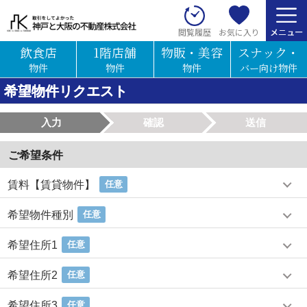
お気に入り
閲覧履歴
飲食店
1階店舗
物販・美容
スナック・
物件
物件
物件
バー向け物件
希望物件リクエスト
入力
確認
送信
ご希望条件
賃料【賃貸物件】
任意
希望物件種別
任意
希望住所1
任意
希望住所2
任意
希望住所3
任意