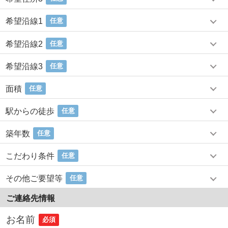
希望沿線1
任意
希望沿線2
任意
希望沿線3
任意
面積
任意
駅からの徒歩
任意
築年数
任意
こだわり条件
任意
その他ご要望等
任意
ご連絡先情報
お名前
必須