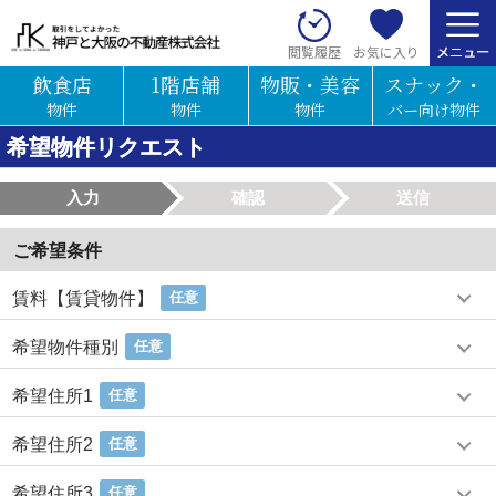
お気に入り
閲覧履歴
飲食店
1階店舗
物販・美容
スナック・
物件
物件
物件
バー向け物件
希望物件リクエスト
入力
確認
送信
ご希望条件
賃料【賃貸物件】
任意
希望物件種別
任意
希望住所1
任意
希望住所2
任意
希望住所3
任意