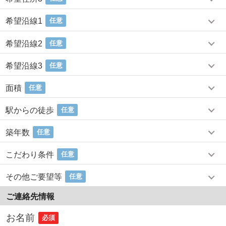
希望沿線1
任意
希望沿線2
任意
希望沿線3
任意
面積
任意
駅からの徒歩
任意
築年数
任意
こだわり条件
任意
その他ご要望等
任意
ご連絡先情報
お名前
必須