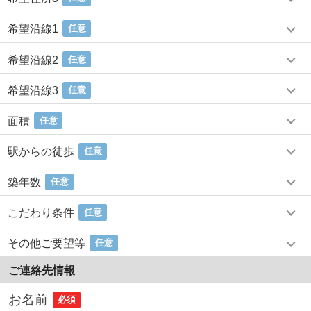
希望沿線1
任意
希望沿線2
任意
希望沿線3
任意
面積
任意
駅からの徒歩
任意
築年数
任意
こだわり条件
任意
その他ご要望等
任意
ご連絡先情報
お名前
必須