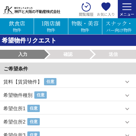
お気に入り
閲覧履歴
飲食店
1階店舗
物販・美容
スナック・
物件
物件
物件
バー向け物件
希望物件リクエスト
入力
確認
送信
ご希望条件
賃料【賃貸物件】
任意
希望物件種別
任意
希望住所1
任意
希望住所2
任意
希望住所3
任意