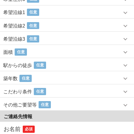
希望沿線1
任意
希望沿線2
任意
希望沿線3
任意
面積
任意
駅からの徒歩
任意
築年数
任意
こだわり条件
任意
その他ご要望等
任意
ご連絡先情報
お名前
必須