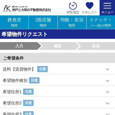
お気に入り
閲覧履歴
飲食店
1階店舗
物販・美容
スナック・
物件
物件
物件
バー向け物件
希望物件リクエスト
入力
確認
送信
ご希望条件
賃料【賃貸物件】
任意
希望物件種別
任意
希望住所1
任意
希望住所2
任意
希望住所3
任意