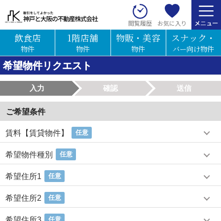
お気に入り
閲覧履歴
飲食店
1階店舗
物販・美容
スナック・
物件
物件
物件
バー向け物件
希望物件リクエスト
入力
確認
送信
ご希望条件
賃料【賃貸物件】
任意
希望物件種別
任意
希望住所1
任意
希望住所2
任意
希望住所3
任意