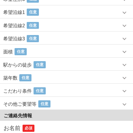
希望沿線1
任意
希望沿線2
任意
希望沿線3
任意
面積
任意
駅からの徒歩
任意
築年数
任意
こだわり条件
任意
その他ご要望等
任意
ご連絡先情報
お名前
必須