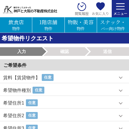
お気に入り
閲覧履歴
飲食店
1階店舗
物販・美容
スナック・
物件
物件
物件
バー向け物件
希望物件リクエスト
入力
確認
送信
ご希望条件
賃料【賃貸物件】
任意
希望物件種別
任意
希望住所1
任意
希望住所2
任意
希望住所3
任意