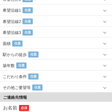
希望沿線1
任意
希望沿線2
任意
希望沿線3
任意
面積
任意
駅からの徒歩
任意
築年数
任意
こだわり条件
任意
その他ご要望等
任意
ご連絡先情報
お名前
必須