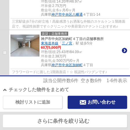
坪数/面積:
14.20坪/46.97㎡
坪単価:
2.75
万円
敷金/礼金:
6ヶ月/0ヶ月
兵庫県
神戸市中央区
八幡通
４丁目1-14
三宮駅徒歩7分の好立地！高級感漂うお洒落な外観のスケルトン１階路面
店で、視認性抜群です☆クリニックや美容室のテナントにおすすめ♪
賃貸｜店舗事務所
神戸市中央区加納町４丁目の店舗事務所
東海道本線
「
三ノ宮
」駅 徒歩5分
60
万
5,000
円
坪数/面積:
25.43坪/84.09㎡
坪単価:
2.38
万円
敷金/礼金:
500万円/0ヶ月
兵庫県
神戸市中央区
加納町
４丁目
フラワーロードに面した1階路面店！☆ 視認性バツグンです♪
該当公開件数
6
件 空き数
6
件
1-6
件表示
チェックした物件をまとめて
検討リストに追加
お問い合わせ
さらに条件を絞り込む