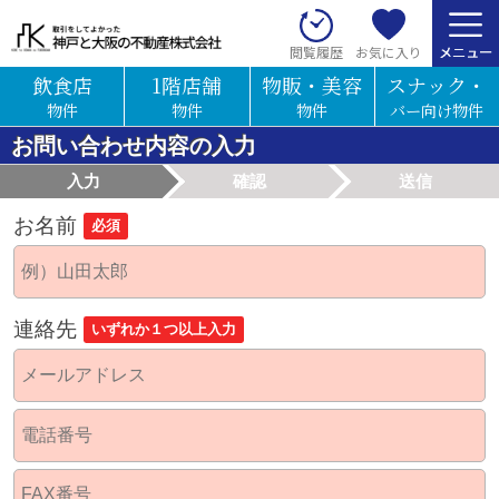
お気に入り
閲覧履歴
飲食店
1階店舗
物販・美容
スナック・
物件
物件
物件
バー向け物件
お問い合わせ内容の入力
入力
確認
送信
お名前
必須
連絡先
いずれか１つ以上入力