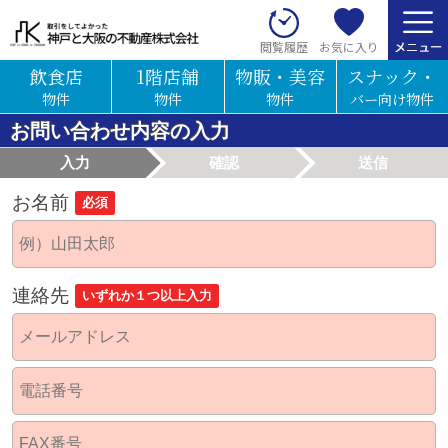
お気に入り
閲覧履歴
飲食店
1階店舗
物販・美容
スナック・
物件
物件
物件
バー向け物件
お問い合わせ内容の入力
入力
確認
送信
お名前
必須
連絡先
いずれか１つ以上入力