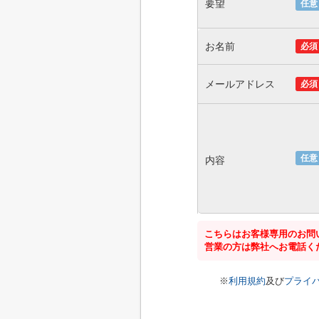
要望
任意
お名前
必須
メールアドレス
必須
任意
内容
こちらはお客様専用のお問
営業の方は弊社へお電話く
※
利用規約
及び
プライ