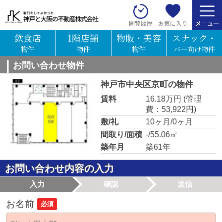
お気に入り
閲覧履歴
飲食店
1階店舗
物販・美容
スナック・
物件
物件
物件
バー向け物件
お問い合わせ物件
神戸市中央区京町の物件
賃料
16.18万円
(管理
費：53,922円)
敷/礼
10ヶ月/0ヶ月
間取り/面積
-/55.06㎡
築年月
築61年
お問い合わせ内容の入力
入力
確認
送信
お名前
必須