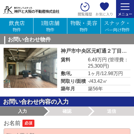
お気に入り
閲覧履歴
飲食店
1階店舗
物販・美容
スナック・
物件
物件
物件
バー向け物件
お問い合わせ物件
神戸市中央区元町通２丁目の物件
賃料
6.49万円
(管理費：
25,300円)
敷/礼
1ヶ月/12.98万円
間取り/面積
-/43.42㎡
築年月
築56年
お問い合わせ内容の入力
入力
確認
送信
お名前
必須