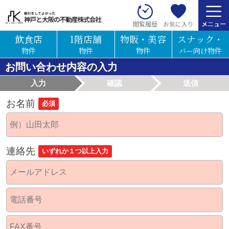
お気に入り
閲覧履歴
飲食店
1階店舗
物販・美容
スナック・
物件
物件
物件
バー向け物件
お問い合わせ内容の入力
入力
確認
送信
お名前
必須
連絡先
いずれか１つ以上入力