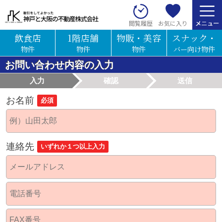
お気に入り
閲覧履歴
飲食店
1階店舗
物販・美容
スナック・
物件
物件
物件
バー向け物件
お問い合わせ内容の入力
入力
確認
送信
お名前
必須
連絡先
いずれか１つ以上入力