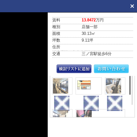
賃料
13.8472
万円
種別
店舗一部
面積
30.13㎡
坪数
9.11坪
住所
兵庫県神戸市中央区加納町４丁目7-11
交通
三ノ宮駅
徒歩6分
内装
間取り
内装
内装
その他共用部分