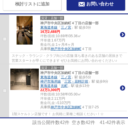
検討リストに追加
お問い合わせ
賃貸｜店舗一部
神戸市中央区加納町４丁目の店舗一部
東海道本線
「
三ノ宮
」駅 徒歩3分
16
万
2,488
円
坪数/面積:
10.69坪/35.36㎡
坪単価:
1.67
万円
敷金/礼金:
1ヶ月/4ヶ月
兵庫県
神戸市中央区
加納町
４丁目
スナック・ラウンジ・クラブ向けの店舗 落ち着きのある店舗の居抜きで
営業スタートが早くにできます ぜひお気軽にお問い合わせください♪
賃貸｜店舗一部
神戸市中央区加納町４丁目の店舗一部
東海道本線
「
三ノ宮
」駅 徒歩5分
神戸市海岸線
「
三宮・花時計前
」駅 徒歩9分
東海道本線
「
元町
」駅 徒歩13分
22
万
3,300
円
坪数/面積:
10.58坪/35.00㎡
坪単価:
2.11
万円
敷金/礼金:
-/110万円
兵庫県
神戸市中央区
加納町
４丁目7-25
1階スケルトン店舗です！ お気軽に業種ご相談ください！☆
該当公開件数
42
件 空き数
42
件
41-42
件表示