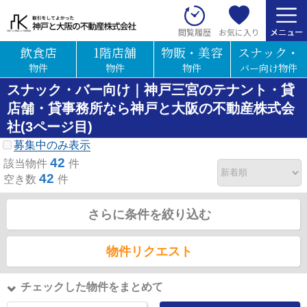
お気に入り
閲覧履歴
飲食店
1階店舗
物販・美容
スナック・
物件
物件
物件
バー向け物件
スナック・バー向け｜神戸三宮のテナント・貸
店舗・貸事務所なら神戸と大阪の不動産株式会
社(3ページ目)
募集中のみ表示
42
該当物件
件
42
空き数
件
さらに条件を絞り込む
物件リクエスト
チェックした物件をまとめて